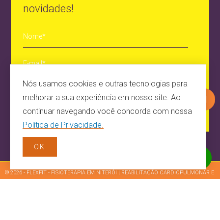
novidades!
Nós usamos cookies e outras tecnologias para
melhorar a sua experiência em nosso site. Ao

continuar navegando você concorda com nossa
Política de Privacidade
.
OK

BEM VINDO!
© 2026 - FLEXFIT - FISIOTERAPIA EM NITERÓI | REABILITAÇÃO CARDIOPULMONAR E
CONSTRUSITE BRASIL
CRIAÇÃO DE
APNEIA DO SONO -
DESENVOLVIDO POR
-
SITES